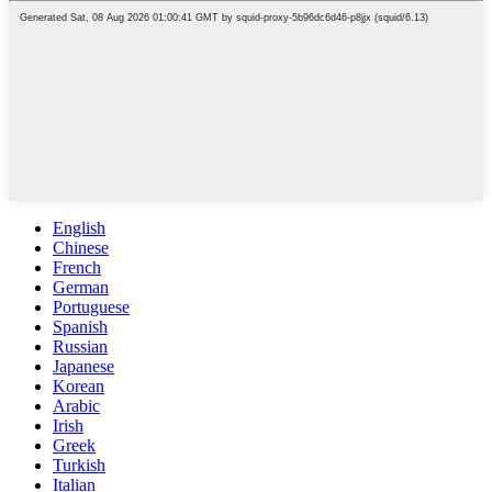
English
Chinese
French
German
Portuguese
Spanish
Russian
Japanese
Korean
Arabic
Irish
Greek
Turkish
Italian