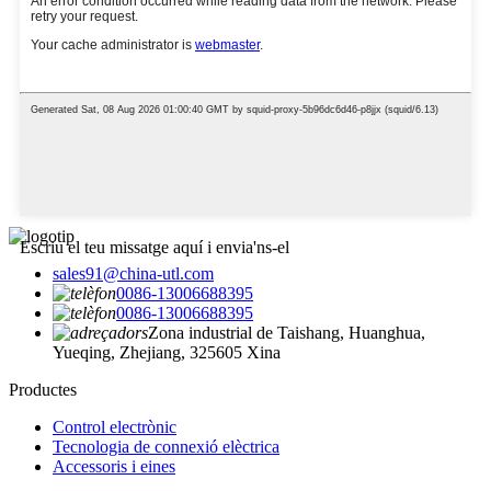
Escriu el teu missatge aquí i envia'ns-el
sales91@china-utl.com
0086-13006688395
0086-13006688395
Zona industrial de Taishang, Huanghua,
Yueqing, Zhejiang, 325605 Xina
Productes
Control electrònic
Tecnologia de connexió elèctrica
Accessoris i eines