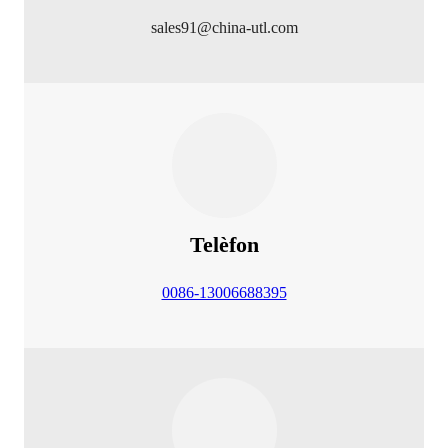
sales91@china-utl.com
Telèfon
0086-13006688395