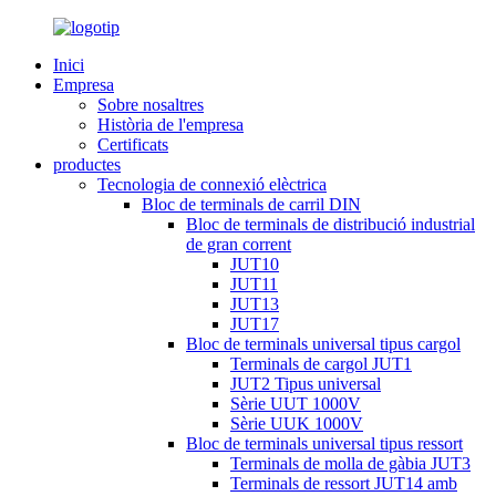
Inici
Empresa
Sobre nosaltres
Història de l'empresa
Certificats
productes
Tecnologia de connexió elèctrica
Bloc de terminals de carril DIN
Bloc de terminals de distribució industrial
de gran corrent
JUT10
JUT11
JUT13
JUT17
Bloc de terminals universal tipus cargol
Terminals de cargol JUT1
JUT2 Tipus universal
Sèrie UUT 1000V
Sèrie UUK 1000V
Bloc de terminals universal tipus ressort
Terminals de molla de gàbia JUT3
Terminals de ressort JUT14 amb