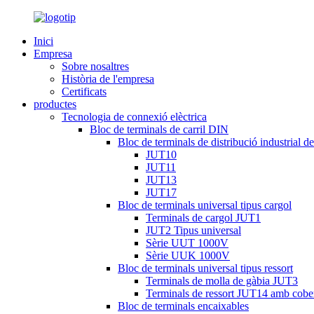
Inici
Empresa
Sobre nosaltres
Història de l'empresa
Certificats
productes
Tecnologia de connexió elèctrica
Bloc de terminals de carril DIN
Bloc de terminals de distribució industrial d
JUT10
JUT11
JUT13
JUT17
Bloc de terminals universal tipus cargol
Terminals de cargol JUT1
JUT2 Tipus universal
Sèrie UUT 1000V
Sèrie UUK 1000V
Bloc de terminals universal tipus ressort
Terminals de molla de gàbia JUT3
Terminals de ressort JUT14 amb cobe
Bloc de terminals encaixables