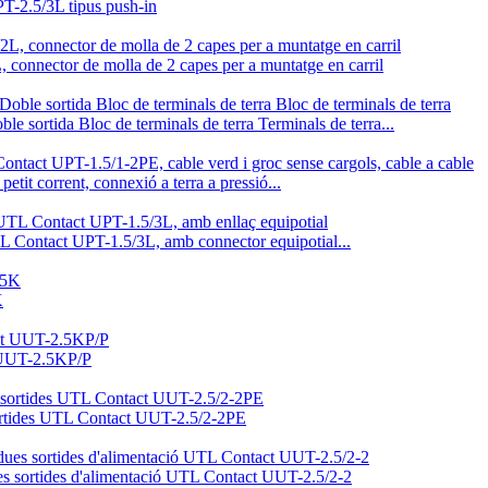
PT-2.5/3L tipus push-in
 connector de molla de 2 capes per a muntatge en carril
sortida Bloc de terminals de terra Terminals de terra...
tit corrent, connexió a terra a pressió...
UTL Contact UPT-1.5/3L, amb connector equipotial...
K
t UUT-2.5KP/P
 sortides UTL Contact UUT-2.5/2-2PE
dues sortides d'alimentació UTL Contact UUT-2.5/2-2