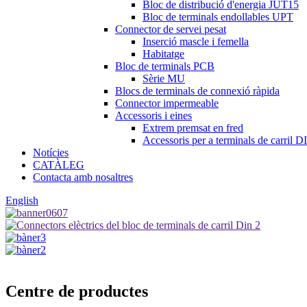
Bloc de distribució d'energia JUT15
Bloc de terminals endollables UPT
Connector de servei pesat
Inserció mascle i femella
Habitatge
Bloc de terminals PCB
Sèrie MU
Blocs de terminals de connexió ràpida
Connector impermeable
Accessoris i eines
Extrem premsat en fred
Accessoris per a terminals de carril D
Notícies
CATÀLEG
Contacta amb nosaltres
English
Centre de productes