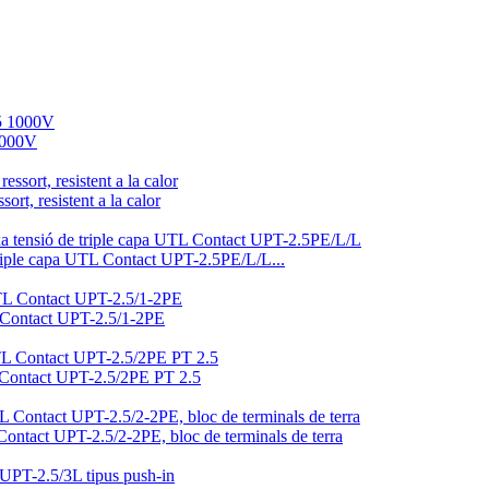
 1000V
rt, resistent a la calor
e triple capa UTL Contact UPT-2.5PE/L/L...
L Contact UPT-2.5/1-2PE
TL Contact UPT-2.5/2PE PT 2.5
ontact UPT-2.5/2-2PE, bloc de terminals de terra