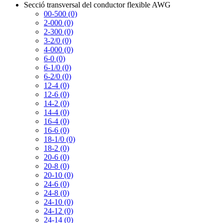
Secció transversal del conductor flexible AWG
00-500 (0)
2-000 (0)
2-300 (0)
3-2/0 (0)
4-000 (0)
6-0 (0)
6-1/0 (0)
6-2/0 (0)
12-4 (0)
12-6 (0)
14-2 (0)
14-4 (0)
16-4 (0)
16-6 (0)
18-1/0 (0)
18-2 (0)
20-6 (0)
20-8 (0)
20-10 (0)
24-6 (0)
24-8 (0)
24-10 (0)
24-12 (0)
24-14 (0)