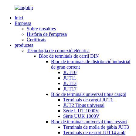
Inici
Empresa
Sobre nosaltres
Història de l'empresa
Certificats
productes
Tecnologia de connexió elèctrica
Bloc de terminals de carril DIN
Bloc de terminals de distribució industrial
de gran corrent
JUT10
JUT11
JUT13
JUT17
Bloc de terminals universal tipus cargol
Terminals de cargol JUT1
JUT2 Tipus universal
Sèrie UUT 1000V
Sèrie UUK 1000V
Bloc de terminals universal tipus ressort
Terminals de molla de gàbia JUT3
Terminals de ressort JUT14 amb