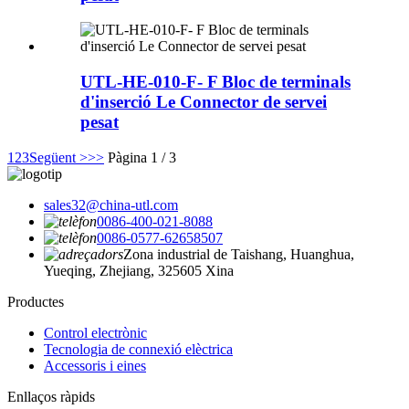
UTL-HE-010-F- F Bloc de terminals
d'inserció Le Connector de servei
pesat
1
2
3
Següent >
>>
Pàgina 1 / 3
sales32@china-utl.com
0086-400-021-8088
0086-0577-62658507
Zona industrial de Taishang, Huanghua,
Yueqing, Zhejiang, 325605 Xina
Productes
Control electrònic
Tecnologia de connexió elèctrica
Accessoris i eines
Enllaços ràpids