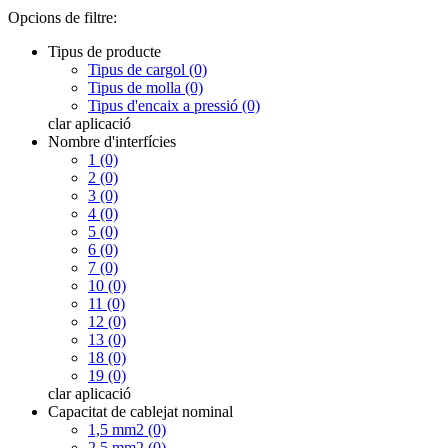
Opcions de filtre:
Tipus de producte
Tipus de cargol (0)
Tipus de molla (0)
Tipus d'encaix a pressió (0)
clar
aplicació
Nombre d'interfícies
1 (0)
2 (0)
3 (0)
4 (0)
5 (0)
6 (0)
7 (0)
10 (0)
11 (0)
12 (0)
13 (0)
18 (0)
19 (0)
clar
aplicació
Capacitat de cablejat nominal
1,5 mm2 (0)
2,5 mm2 (0)