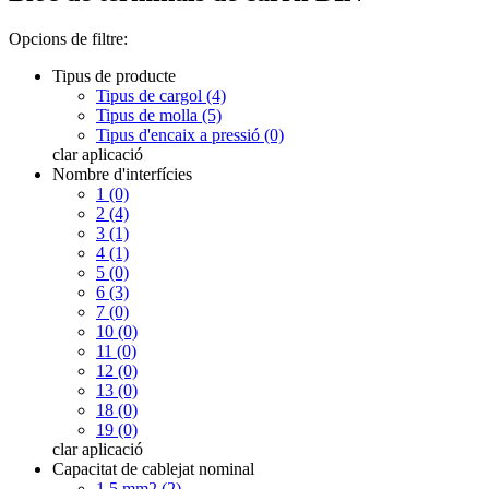
Opcions de filtre:
Tipus de producte
Tipus de cargol (4)
Tipus de molla (5)
Tipus d'encaix a pressió (0)
clar
aplicació
Nombre d'interfícies
1 (0)
2 (4)
3 (1)
4 (1)
5 (0)
6 (3)
7 (0)
10 (0)
11 (0)
12 (0)
13 (0)
18 (0)
19 (0)
clar
aplicació
Capacitat de cablejat nominal
1,5 mm2 (2)