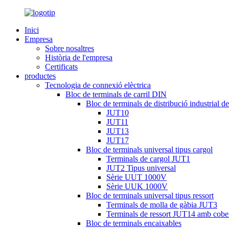
Inici
Empresa
Sobre nosaltres
Història de l'empresa
Certificats
productes
Tecnologia de connexió elèctrica
Bloc de terminals de carril DIN
Bloc de terminals de distribució industrial d
JUT10
JUT11
JUT13
JUT17
Bloc de terminals universal tipus cargol
Terminals de cargol JUT1
JUT2 Tipus universal
Sèrie UUT 1000V
Sèrie UUK 1000V
Bloc de terminals universal tipus ressort
Terminals de molla de gàbia JUT3
Terminals de ressort JUT14 amb cobe
Bloc de terminals encaixables