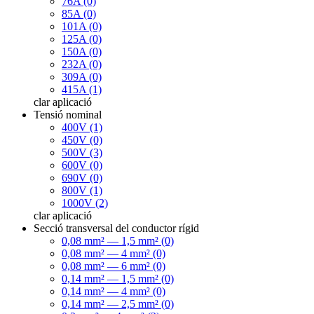
76A (0)
85A (0)
101A (0)
125A (0)
150A (0)
232A (0)
309A (0)
415A (1)
clar
aplicació
Tensió nominal
400V (1)
450V (0)
500V (3)
600V (0)
690V (0)
800V (1)
1000V (2)
clar
aplicació
Secció transversal del conductor rígid
0,08 mm² — 1,5 mm² (0)
0,08 mm² — 4 mm² (0)
0,08 mm² — 6 mm² (0)
0,14 mm² — 1,5 mm² (0)
0,14 mm² — 4 mm² (0)
0,14 mm² — 2,5 mm² (0)