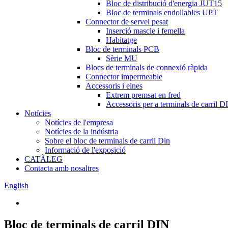
Bloc de distribució d'energia JUT15
Bloc de terminals endollables UPT
Connector de servei pesat
Inserció mascle i femella
Habitatge
Bloc de terminals PCB
Sèrie MU
Blocs de terminals de connexió ràpida
Connector impermeable
Accessoris i eines
Extrem premsat en fred
Accessoris per a terminals de carril D
Notícies
Notícies de l'empresa
Notícies de la indústria
Sobre el bloc de terminals de carril Din
Informació de l'exposició
CATÀLEG
Contacta amb nosaltres
English
Bloc de terminals de carril DIN