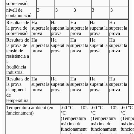
sobretensió
nivell de
3
3
3
3
3
contaminació
Resultats de
Ha
Ha
Ha
Ha
Ha
la prova de
superat la
superat la
superat la
superat la
superat la
sobretensió
prova
prova
prova
prova
prova
Resultats de
Ha
Ha
Ha
Ha
Ha
la prova de
superat la
superat la
superat la
superat la
superat la
tensió de
prova
prova
prova
prova
prova
resistència a
la
freqüència
industrial
Resultats de
Ha
Ha
Ha
Ha
Ha
la prova
superat la
superat la
superat la
superat la
superat la
d'augment
prova
prova
prova
prova
prova
de
temperatura
Temperatura ambient (en
-60 °C — 105
-60 °C — 105
-60 °C
funcionament)
°C
°C
°C
(Temperatura
(Temperatura
(Tempe
màxima de
màxima de
màxim
funcionament
funcionament
funcio