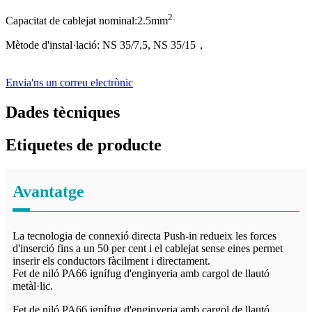
2
.
Capacitat de cablejat nominal:
2.5
mm
Mètode d'instal·lació: NS 35/7,5, NS 35/15
，
Envia'ns un correu electrònic
Dades tècniques
Etiquetes de producte
Avantatge
La tecnologia de connexió directa Push-in redueix les forces
d'inserció fins a un 50 per cent i el cablejat sense eines permet
inserir els conductors fàcilment i directament.
Fet de niló PA66 ignífug d'enginyeria amb cargol de llautó
metàl·lic.
Fet de niló PA66 ignífug d'enginyeria amb cargol de llautó