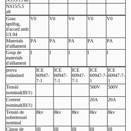
N
S15/5.5
alt
Grau
V
0
V
0
V
0
V
0
V
0
ignífug,
d'acord amb
UL94
Materials
P
A
P
A
P
A
P
A
P
A
d'aïllament
Grup de
I
I
I
I
I
materials
d'aïllament
prova
I
CE
I
CE
I
CE
I
CE
I
CE
estàndard
60947
-
60947
-
60947
-
60947
-
7
-
60947
-
7
-
7
-
1
7
-
1
7
-
1
1
1
Tensió
500V
500V
nominal
(
III
/3
）
Corrent
20A
20A
nominal
(
III
/3
）
Tensió de
8
kv
8kv
8kv
8kv
8kv
sobretensió
nominal
Classe de
III
III
III
III
III