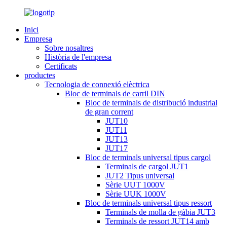
Inici
Empresa
Sobre nosaltres
Història de l'empresa
Certificats
productes
Tecnologia de connexió elèctrica
Bloc de terminals de carril DIN
Bloc de terminals de distribució industrial
de gran corrent
JUT10
JUT11
JUT13
JUT17
Bloc de terminals universal tipus cargol
Terminals de cargol JUT1
JUT2 Tipus universal
Sèrie UUT 1000V
Sèrie UUK 1000V
Bloc de terminals universal tipus ressort
Terminals de molla de gàbia JUT3
Terminals de ressort JUT14 amb