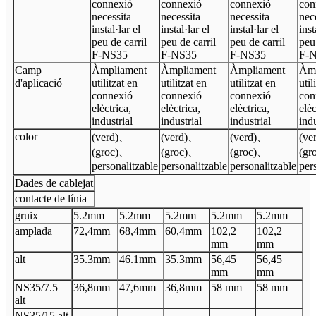
connexió
connexió
connexió
con
necessita
necessita
necessita
nec
instal·lar el
instal·lar el
instal·lar el
inst
peu de carril
peu de carril
peu de carril
peu 
F-NS35
F-NS35
F-NS35
F-
Camp
Àmpliament
Àmpliament
Àmpliament
Àmp
d'aplicació
utilitzat en
utilitzat en
utilitzat en
util
connexió
connexió
connexió
con
elèctrica,
elèctrica,
elèctrica,
elèc
industrial
industrial
industrial
indu
color
(verd)
、
(verd)
、
(verd)
、
(ve
(groc)
、
(groc)
、
(groc)
、
(gr
personalitzable
personalitzable
personalitzable
per
Dades de cablejat
contacte de línia
gruix
5.2
mm
5.2
mm
5.2
mm
5.2
mm
5.2
mm
amplada
72,4
mm
68,4
mm
60,4
mm
102,2
102,2
mm
mm
alt
35.3
mm
46.1
mm
35.3
mm
56,45
56,45
mm
mm
N
S35/7.5
36,8
mm
47,6
mm
36,8
mm
58 mm
58 mm
alt
N
S35/15 alt