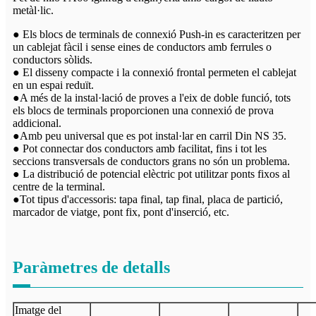
metàl·lic.
● Els blocs de terminals de connexió Push-in es caracteritzen per
un cablejat fàcil i sense eines de conductors amb ferrules o
conductors sòlids.
● El disseny compacte i la connexió frontal permeten el cablejat
en un espai reduït.
●A més de la instal·lació de proves a l'eix de doble funció, tots
els blocs de terminals proporcionen una connexió de prova
addicional.
●Amb peu universal que es pot instal·lar en carril Din NS 35.
● Pot connectar dos conductors amb facilitat, fins i tot les
seccions transversals de conductors grans no són un problema.
● La distribució de potencial elèctric pot utilitzar ponts fixos al
centre de la terminal.
●Tot tipus d'accessoris: tapa final, tap final, placa de partició,
marcador de viatge, pont fix, pont d'inserció, etc.
Paràmetres de detalls
Imatge del