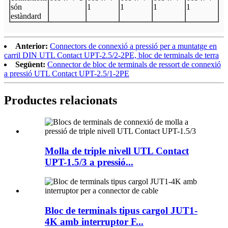
són
1
1
1
1
estàndard
Anterior:
Connectors de connexió a pressió per a muntatge en
carril DIN UTL Contact UPT-2.5/2-2PE, bloc de terminals de terra
Següent:
Connector de bloc de terminals de ressort de connexió
a pressió UTL Contact UPT-2.5/1-2PE
Productes relacionats
Molla de triple nivell UTL Contact
UPT-1.5/3 a pressió...
Bloc de terminals tipus cargol JUT1-
4K amb interruptor F...