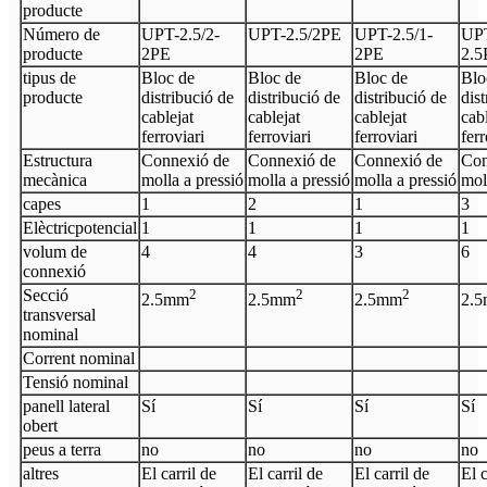
producte
Número de
UPT-
2.5/2-
UPT-
2.5
/2
PE
UPT-
2.5
/
1-
UP
producte
2PE
2
PE
2.5
tipus de
Bloc de
Bloc de
Bloc de
Blo
producte
distribució de
distribució de
distribució de
dis
cablejat
cablejat
cablejat
cabl
ferroviari
ferroviari
ferroviari
ferr
Estructura
Connexió de
Connexió de
Connexió de
Con
mecànica
molla a pressió
molla a pressió
molla a pressió
mol
capes
1
2
1
3
Elèctric
potencial
1
1
1
1
volum de
4
4
3
6
connexió
Secció
2
2
2
2.5
mm
2.5
mm
2.5
mm
2.5
transversal
nominal
Corrent nominal
Tensió nominal
panell lateral
Sí
Sí
Sí
Sí
obert
peus a terra
no
no
no
no
altres
El carril de
El carril de
El carril de
El c