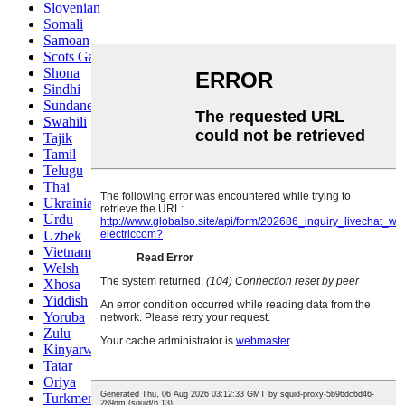
Slovenian
Somali
Samoan
Scots Gaelic
Shona
Sindhi
Sundanese
Swahili
Tajik
Tamil
Telugu
Thai
Ukrainian
Urdu
Uzbek
Vietnamese
Welsh
Xhosa
Yiddish
Yoruba
Zulu
Kinyarwanda
Tatar
Oriya
Turkmen