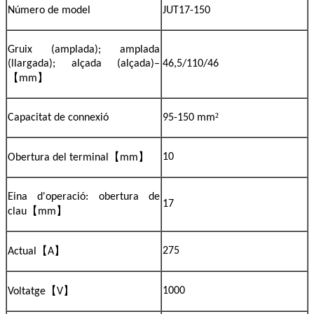
Número de model
JUT17-150
Gruix (amplada); amplada
(llargada); alçada (alçada)–
46,5/110/46
【
】
mm
²
Capacitat de connexió
95-150 mm
【
】
10
Obertura del terminal
mm
Eina d'operació: obertura de
17
【
】
clau
mm
【
】
275
Actual
A
【
】
1000
Voltatge
V