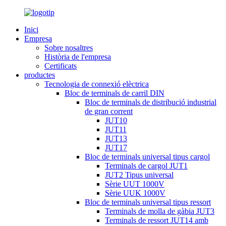
Inici
Empresa
Sobre nosaltres
Història de l'empresa
Certificats
productes
Tecnologia de connexió elèctrica
Bloc de terminals de carril DIN
Bloc de terminals de distribució industrial
de gran corrent
JUT10
JUT11
JUT13
JUT17
Bloc de terminals universal tipus cargol
Terminals de cargol JUT1
JUT2 Tipus universal
Sèrie UUT 1000V
Sèrie UUK 1000V
Bloc de terminals universal tipus ressort
Terminals de molla de gàbia JUT3
Terminals de ressort JUT14 amb