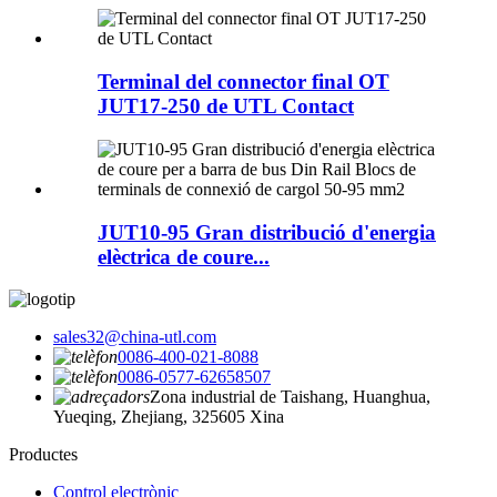
Terminal del connector final OT
JUT17-250 de UTL Contact
JUT10-95 Gran distribució d'energia
elèctrica de coure...
sales32@china-utl.com
0086-400-021-8088
0086-0577-62658507
Zona industrial de Taishang, Huanghua,
Yueqing, Zhejiang, 325605 Xina
Productes
Control electrònic