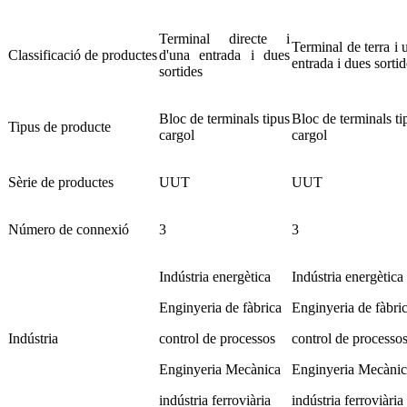
Terminal directe i
Terminal de terra i 
Classificació de productes
d'una entrada i dues
entrada i dues sortid
sortides
Bloc de terminals tipus
Bloc de terminals ti
Tipus de producte
cargol
cargol
Sèrie de productes
UUT
UUT
Número de connexió
3
3
Indústria energètica
Indústria energètica
Enginyeria de fàbrica
Enginyeria de fàbri
Indústria
control de processos
control de processo
Enginyeria Mecànica
Enginyeria Mecànic
indústria ferroviària
indústria ferroviària