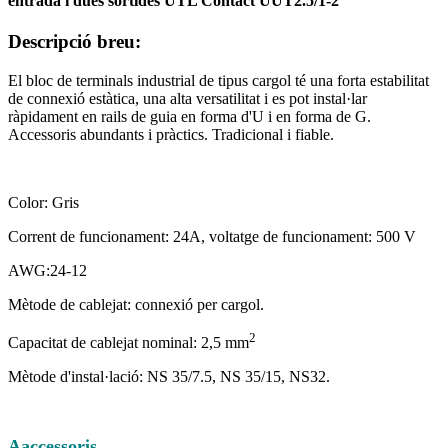
entrada i dues sortides UTL Contact UUT2.5/1-2
Descripció breu:
El bloc de terminals industrial de tipus cargol té una forta estabilitat
de connexió estàtica, una alta versatilitat i es pot instal·lar
ràpidament en rails de guia en forma d'U i en forma de G.
Accessoris abundants i pràctics. Tradicional i fiable.
Color: Gris
Corrent de funcionament: 24A, voltatge de funcionament: 500 V
AWG:24-12
Mètode de cablejat: connexió per cargol.
2
Capacitat de cablejat nominal: 2,5 mm
Mètode d'instal·lació: NS 35/7.5, NS 35/15, NS32.
A
accessoris