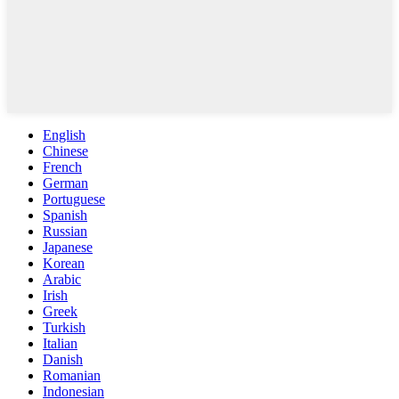
English
Chinese
French
German
Portuguese
Spanish
Russian
Japanese
Korean
Arabic
Irish
Greek
Turkish
Italian
Danish
Romanian
Indonesian