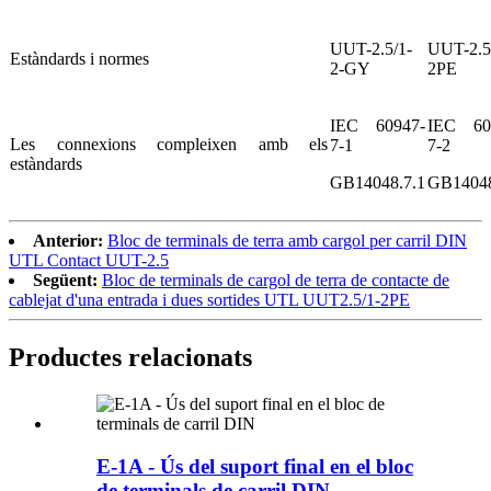
UUT-2.5/1-
UUT-2.5
Estàndards i normes
2-GY
2PE
IEC 60947-
IEC 60
Les connexions compleixen amb els
7-1
7-2
estàndards
GB14048.7.1
GB14048
Anterior:
Bloc de terminals de terra amb cargol per carril DIN
UTL Contact UUT-2.5
Següent:
Bloc de terminals de cargol de terra de contacte de
cablejat d'una entrada i dues sortides UTL UUT2.5/1-2PE
Productes relacionats
E-1A - Ús del suport final en el bloc
de terminals de carril DIN