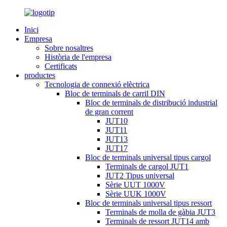
Inici
Empresa
Sobre nosaltres
Història de l'empresa
Certificats
productes
Tecnologia de connexió elèctrica
Bloc de terminals de carril DIN
Bloc de terminals de distribució industrial
de gran corrent
JUT10
JUT11
JUT13
JUT17
Bloc de terminals universal tipus cargol
Terminals de cargol JUT1
JUT2 Tipus universal
Sèrie UUT 1000V
Sèrie UUK 1000V
Bloc de terminals universal tipus ressort
Terminals de molla de gàbia JUT3
Terminals de ressort JUT14 amb