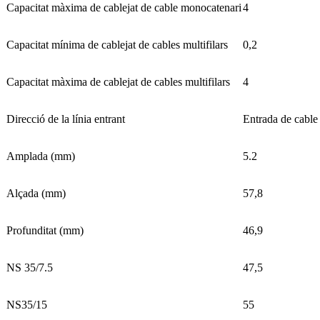
Capacitat màxima de cablejat de cable monocatenari
4
Capacitat mínima de cablejat de cables multifilars
0,2
Capacitat màxima de cablejat de cables multifilars
4
Direcció de la línia entrant
Entrada de cable 
Amplada (mm)
5.2
Alçada (mm)
57,8
Profunditat (mm)
46,9
NS 35/7.5
47,5
NS35/15
55