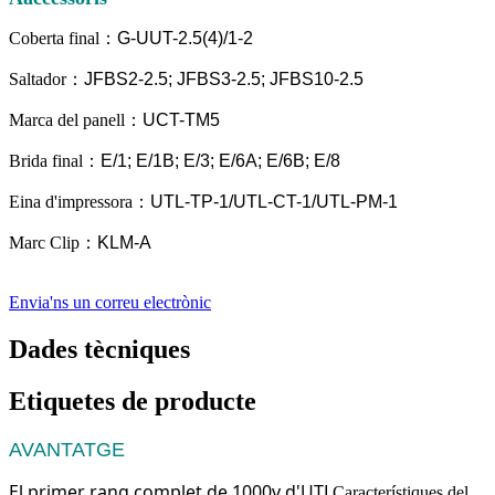
Coberta final
：
G-UUT-2.5
(4)/1-2
Saltador
：
JFBS2-2.5; JFBS3-2.5; JFBS10-2.5
Marca del panell
：
UCT-TM5
Brida final
：
E/1; E/1B; E/3; E/6A; E/6B; E/8
Eina d'impressora
：
UTL-TP-1/UTL-CT-1/UTL-PM-1
Marc Clip
：
KLM-A
Envia'ns un correu electrònic
Dades tècniques
Etiquetes de producte
AVANTATGE
El primer rang complet de 1000v d'UTL
Característiques del