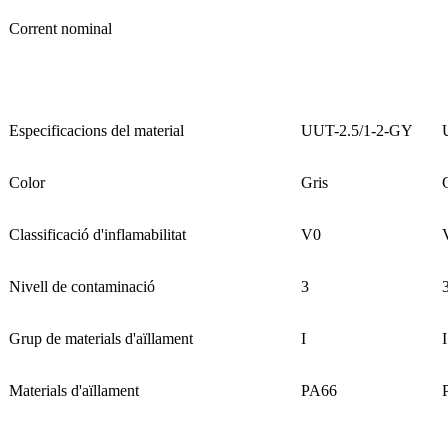
Corrent nominal
Especificacions del material
UUT-2.5/1-2-GY
Color
Gris
Classificació d'inflamabilitat
V0
Nivell de contaminació
3
Grup de materials d'aïllament
I
I
Materials d'aïllament
PA66